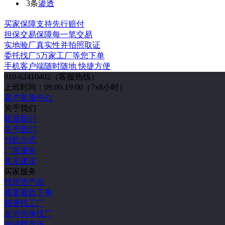
3条
渗透
买家保障
支持先行赔付
担保交易
保障每一笔交易
实地验厂
真实性并拍照取证
委托找厂
5万家工厂等您下单
手机客户端
随时随地 快捷方便
010-62410402
（客服热线）
上班时间：09:00-19:00（7x8小时）
客户客服中心
关于我们
联系我们
关于我们
付款方式
广告服务
意见建议
买家服务
找现货产品
我要看款下单
我要找工厂
发询价单找厂
面辅料市场