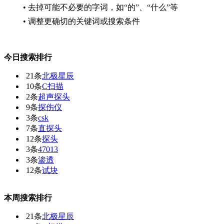
• 去掉可能不必要的字词，如“的”、“什么”等
• 调整更确切的关键词或搜索条件
今日搜索排行
21条
北极星辰
10条
C扫描
2条
超声探头
9条
探伤仪
3条
csk
7条
直探头
12条
探头
3条
47013
3条
渗透
12条
试块
本周搜索排行
21条
北极星辰