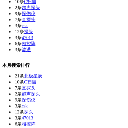
10条
C扫描
2条
超声探头
9条
探伤仪
7条
直探头
3条
csk
12条
探头
3条
47013
6条
相控阵
3条
渗透
本月搜索排行
21条
北极星辰
10条
C扫描
7条
直探头
2条
超声探头
9条
探伤仪
3条
csk
12条
探头
3条
47013
6条
相控阵