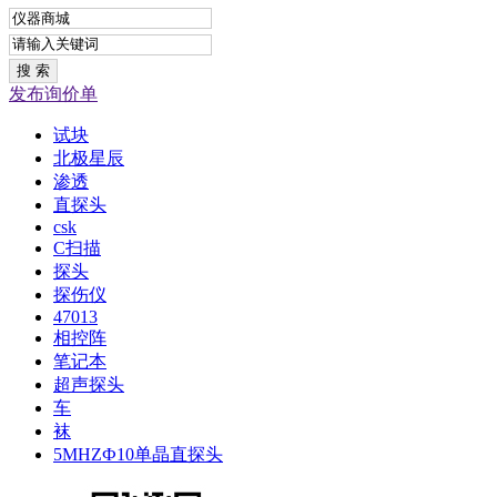
发布询价单
试块
北极星辰
渗透
直探头
csk
C扫描
探头
探伤仪
47013
相控阵
笔记本
超声探头
车
袜
5MHZФ10单晶直探头