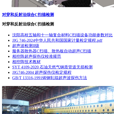
对穿和反射法综合C扫描检测
对穿和反射法综合C扫描检测
沈阳高校五轴和十一轴复合材料C扫描设备功能参数对比
JJG 746-2024中华人民共和国国家计量检定规程.pdf
超声波检测II级
服务器散热器C扫描、散热板自动超声C扫描
相控阵超声探伤仪校准规范
相控阵技术教材
SYT 4109-2020 石油天然气钢质管道无损检测
JJG746-2004 超声探伤仪检定规程
GB/T 13316-1991铸钢轧辊超声波探伤方法