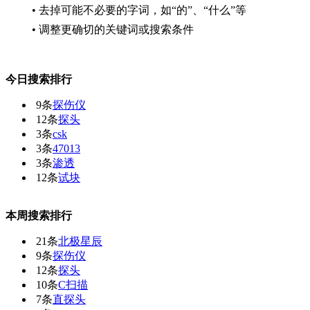
• 去掉可能不必要的字词，如“的”、“什么”等
• 调整更确切的关键词或搜索条件
今日搜索排行
9条
探伤仪
12条
探头
3条
csk
3条
47013
3条
渗透
12条
试块
本周搜索排行
21条
北极星辰
9条
探伤仪
12条
探头
10条
C扫描
7条
直探头