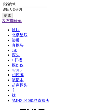
发布询价单
试块
北极星辰
渗透
直探头
csk
探头
C扫描
探伤仪
47013
相控阵
笔记本
超声探头
车
袜
5MHZФ10单晶直探头