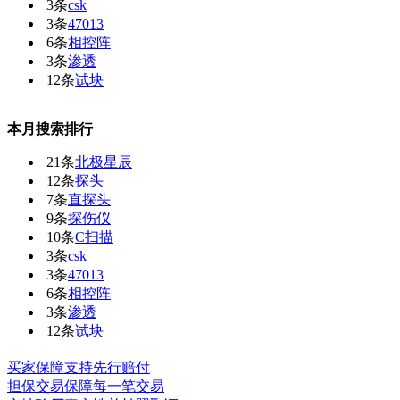
3条
csk
3条
47013
6条
相控阵
3条
渗透
12条
试块
本月搜索排行
21条
北极星辰
12条
探头
7条
直探头
9条
探伤仪
10条
C扫描
3条
csk
3条
47013
6条
相控阵
3条
渗透
12条
试块
买家保障
支持先行赔付
担保交易
保障每一笔交易