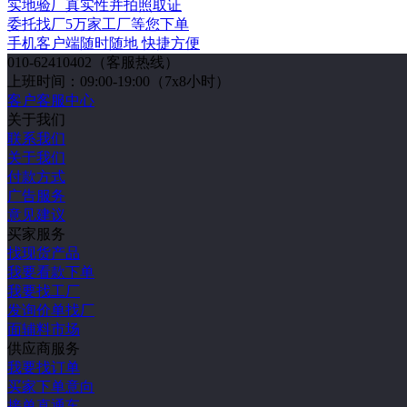
实地验厂
真实性并拍照取证
委托找厂
5万家工厂等您下单
手机客户端
随时随地 快捷方便
010-62410402
（客服热线）
上班时间：09:00-19:00（7x8小时）
客户客服中心
关于我们
联系我们
关于我们
付款方式
广告服务
意见建议
买家服务
找现货产品
我要看款下单
我要找工厂
发询价单找厂
面辅料市场
供应商服务
我要找订单
买家下单意向
接单直通车