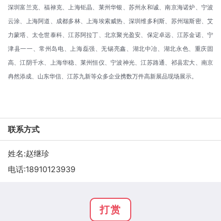
深圳富兰克、福禄克、上海钜晶、莱州华银、苏州永和诚、南京海诺炉、宁波
云涂、上海阿道、成都多林、上海埃索威热、深圳维多利斯、苏州瑞斯密、艾
力蒙塔、太仓世泰科、江苏阿拉丁、北京聚光盈安、保定卓远、江苏金诺、宁
津县一一、常州岛电、上海磊强、无锡亮鑫、湖北中冶、湖北永色、重庆固
高、江阴千水、上海华稳、莱州恒仪、宁波神光、江苏路通、祁县宏大、南京
冉然添成、山东华信、江苏九新等众多企业携数万件高新展品现场展示。
联系方式
姓名:赵继珍
电话:
18910123939
打赏