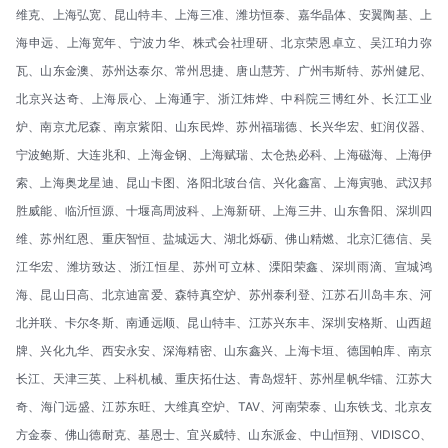
维克、上海弘宽、昆山特丰、上海三准、潍坊恒泰、嘉华晶体、安翼陶基、上
海申远、上海宽年、宁波力华、株式会社理研、北京荣恩卓立、吴江珀力弥
瓦、山东金澳、苏州达泰尔、常州思捷、唐山慧芳、广州韦斯特、苏州健尼、
北京兴达奇、上海辰心、上海通宇、浙江炜烨、中科院三博红外、长江工业
炉、南京尤尼森、南京紫阳、山东民烨、苏州福瑞德、长兴华宏、虹润仪器、
宁波鲍斯、大连兆和、上海金钢、上海赋瑞、太仓热必科、上海磁海、上海伊
索、上海奥龙星迪、昆山卡图、洛阳北玻台信、兴化鑫富、上海寅驰、武汉邦
胜威能、临沂恒源、十堰高周波科、上海新研、上海三井、山东鲁阳、深圳四
维、苏州红恩、重庆智恒、盐城远大、湖北烁砺、佛山精燃、北京汇德信、吴
江华宏、潍坊致达、浙江恒星、苏州可立林、溧阳荣鑫、深圳雨滴、宣城鸿
海、昆山日高、北京迪富爱、森特真空炉、苏州泰利登、江苏石川岛丰东、河
北并联、卡尔冬斯、南通远顺、昆山特丰、江苏兴东丰、深圳安格斯、山西超
牌、兴化九华、西安永安、深海精密、山东鑫兴、上海卡垣、德国帕库、南京
长江、天津三英、上科机械、重庆拓仕达、青岛煜轩、苏州星帆华镭、江苏大
奇、海门远盛、江苏东旺、大维真空炉、TAV、河南荣泰、山东铁戈、北京友
方金泰、佛山德耐克、基恩士、宜兴威特、山东派金、中山恒翔、VIDISCO、