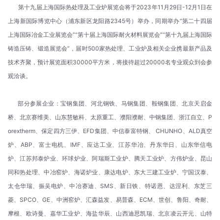
第十九届上海国际热处理及工业炉展览会将于2023年11月29日-12月1日在
上海新国际博览中心（浦东新区龙阳路2345号）举办，同期举办“第二十四届
上海国际冶金工业展览会”“第十届上海国际耐火材料展览会”“第十九届上海国际
铸造压铸、锻造展览会”，届时500家热处理、工业炉及相关企业携最新产品及
技术齐聚，预计展览面积30000平方米，将接待超过20000名专业观众到会参
观洽谈。
部分参展企业：宝钢集团、河北钢铁、马钢集团、鞍钢集团、北京天启金
桥、北京赛维美、山东慧敏科、太原重工、濮阳濮耐、中钢集团、浙江自立、P
orextherm、保定四方三伊、EFD集团、中信泰富特钢、 CHUNHO、ALD真空
炉、ABP、富士电机、IMF、应达工业、江苏华冶、丹东华日、山东华信电
炉、江苏邦泰炉业、环球炉业、阿瑞斯工业炉、腾天工业炉、方伟炉业、昆山
同和热处理、中冶窑炉、海诺炉业、康达电炉、东大三建工业炉、宁国汉泰、
太仓华瑞、振吴电炉、中冶赛迪、SMS、新日铁、特诺恩、达涅利、东芝三
菱、SPCO、GE、中洲窑炉、汇森益发、易普森、ECM、世创、鲁阳、奇耐、
摩根、欧诗曼、嘉华工业炉、海盐华辰、山西迪思凯瑞、北京凌云开元、山特