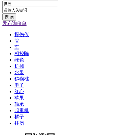
发布询价单
探伤仪
管
车
相控阵
绿色
机械
水果
猕猴桃
电子
红心
苹果
轴承
起重机
橘子
挂历