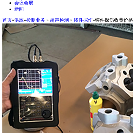
会议会展
新闻
首页
»
供应
»
检测业务
»
超声检测
»
铸件探伤
»铸件探伤收费价格